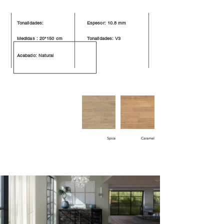
Tonalidades:
Espesor: 10.8 mm
Medidas : 20*150 cm
Tonalidades: V3
Acabado: Natural
Spice
Caramel