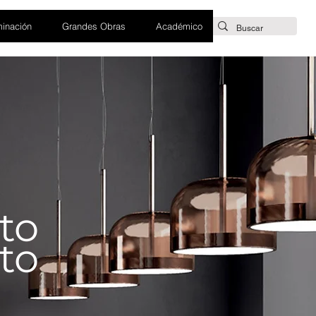
minación
Grandes Obras
Académico
to
to