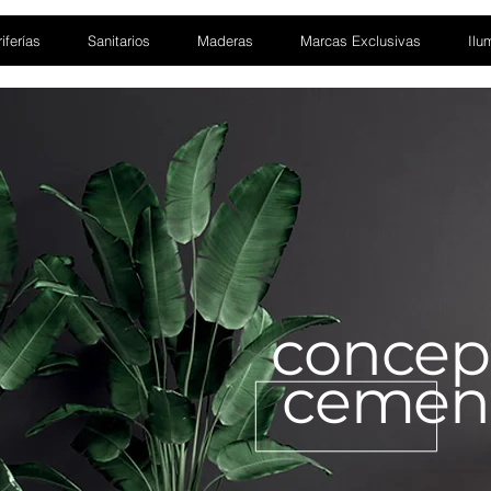
iferías
Sanitarios
Maderas
Marcas Exclusivas
Ilu
concep
cemen