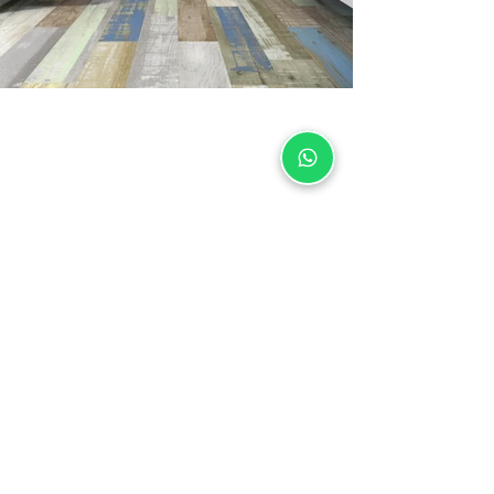
Soporte
Contacto
Posventa
Sustentabilidad
Marco
Homologaciones
Grandes obras
Contacto
Proveedores