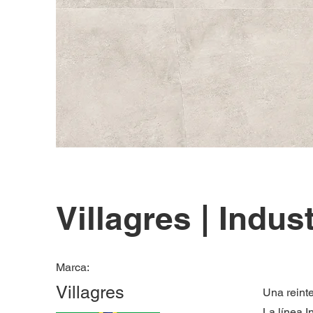
Villagres | Indust
Marca:
Villagres
Una reint
La línea I