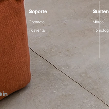
Medid
Soporte
Susten
Contacto
Marco
Posventa
Homolog