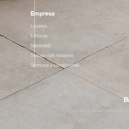
Empresa
Locales
Editorial
Identidad
Trabaja con nosotros
Términos y condiciones
Copyright 2025 © Barugel • Todos los derech
Industrial Sand