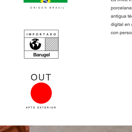
porcelanat
ORIGEN BRASIL
antigua té
digital en
con perso
OUT
APTO EXTERIOR