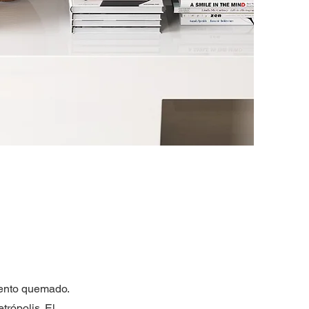
mento quemado.
trópolis. El