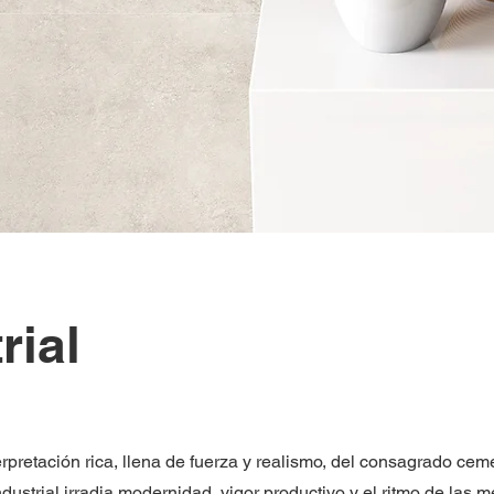
rial
erpretación rica, llena de fuerza y realismo, del consagrado ce
ndustrial irradia modernidad, vigor productivo y el ritmo de las me