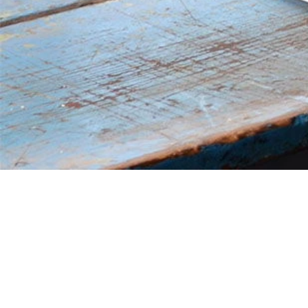
Soporte
Susten
Contacto
Marco
Posventa
Homolog