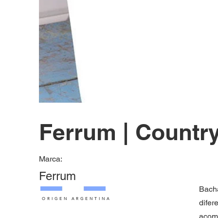
Ferrum | Countr
Marca:
Ferrum
Bacha
ORIGEN ARGENTINA
difer
acomp