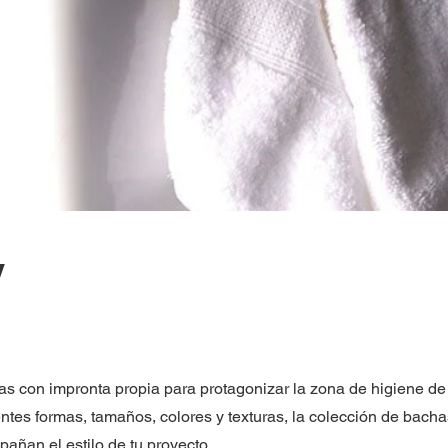
y
s con impronta propia para protagonizar la zona de higiene d
entes formas, tamaños, colores y texturas, la colección de bach
añan el estilo de tu proyecto