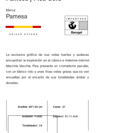
Marca:
Pamesa
ORIGEN ESPAÑA
La exclusiva gráfica de sus vetas fuertes y audaces
encuentran la inspiración en el clásico e indemne mármol
Macchia Vecchia. Pisa presenta un cromatismo peculiar,
con un blanco roto y unas finas vetas grises que se ven
envueltas por el encanto de sus tonalidades ámbar y
doradas.
Medida: 60*120 cm
Caras: 21
Acabado: Pulido
Espesor: 9 | 11 mm
Tonalidades: V4